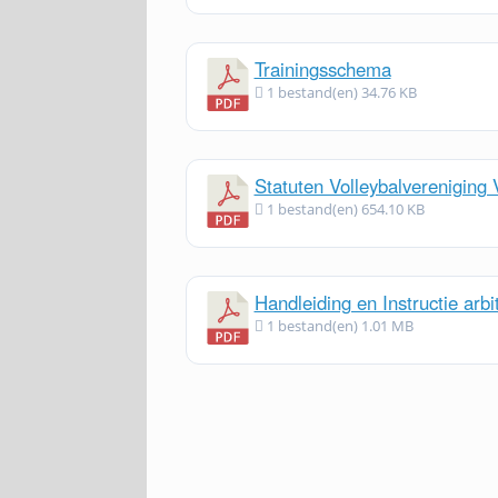
Trainingsschema
1 bestand(en)
34.76 KB
Statuten Volleybalvereniging
1 bestand(en)
654.10 KB
Handleiding en Instructie arbi
1 bestand(en)
1.01 MB