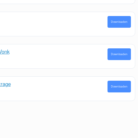
Downloaden
 Vonk
Downloaden
trage
Downloaden