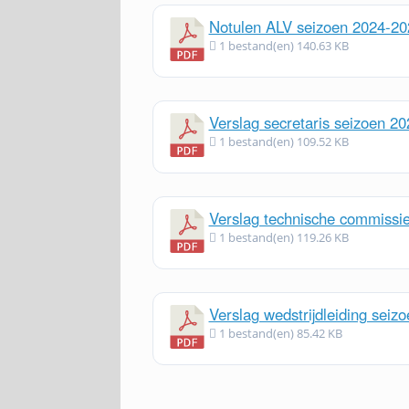
Notulen ALV seizoen 2024-20
1 bestand(en)
140.63 KB
Verslag secretaris seizoen 2
1 bestand(en)
109.52 KB
Verslag technische commissi
1 bestand(en)
119.26 KB
Verslag wedstrijdleiding seiz
1 bestand(en)
85.42 KB