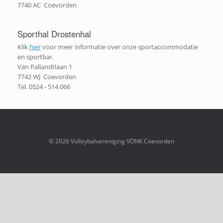
7740 AC Coevorden
Sporthal Drostenhal
Klik
hier
voor meer informatie over onze sportaccommodatie
en sportbar.
Van Pallandtlaan 1
7742 WJ Coevorden
Tel. 0524 - 514 066
© 2026 Volleybalvereniging VONK Coevorden